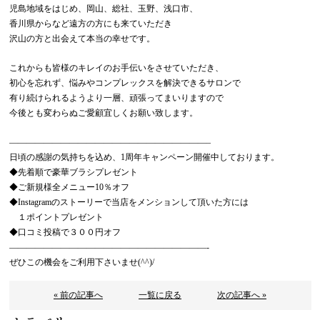
児島地域をはじめ、岡山、総社、玉野、浅口市、
香川県からなど遠方の方にも来ていただき
沢山の方と出会えて本当の幸せです。
これからも皆様のキレイのお手伝いをさせていただき、
初心を忘れず、悩みやコンプレックスを解決できるサロンで
有り続けられるようより一層、頑張ってまいりますので
今後とも変わらぬご愛顧宜しくお願い致します。
———————————————————————–
日頃の感謝の気持ちを込め、1周年キャンペーン開催中しております。
◆先着順で豪華ブラシプレゼント
◆ご新規様全メニュー10％オフ
◆Instagramのストーリーで当店をメンションして頂いた方には
１ポイントプレゼント
◆口コミ投稿で３００円オフ
———————————————————————-
ぜひこの機会をご利用下さいませ(^^)/
« 前の記事へ
一覧に戻る
次の記事へ »