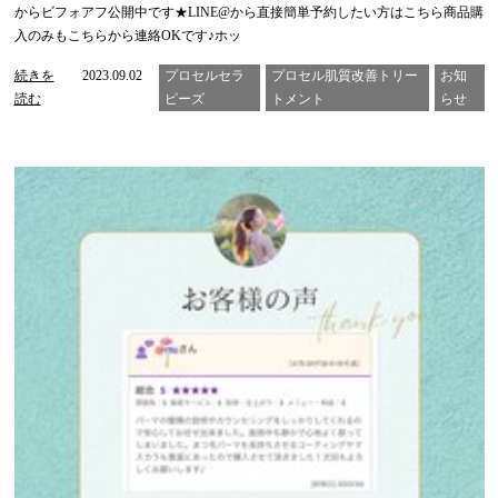
からビフォアフ公開中です★LINE@から直接簡単予約したい方はこちら商品購
入のみもこちらから連絡OKです♪ホッ
続きを
2023.09.02
プロセルセラ
プロセル肌質改善トリー
お知
読む
ピーズ
トメント
らせ