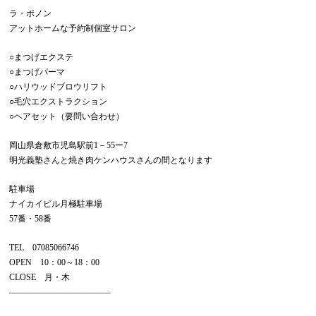
ラ・ポノン
アットホームな予約制個室サロン
○まつげエクステ
○まつげパーマ
○ハリウッドブロウリフト
○毛穴エクストラクション
○ヘアセット（要問い合わせ）
岡山県倉敷市児島駅前1－55ー7
明光義塾さんと焼き肉ケンハウスさんの間となります
駐車場
ナイカイビル月極駐車場
57番・58番
TEL 07085066746
OPEN 10：00～18：00
CLOSE 月・木
————————————