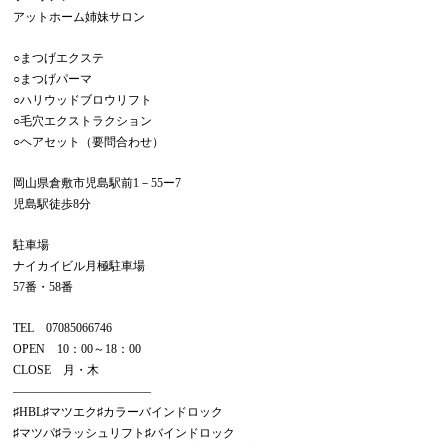
アットホーム姉妹サロン
○まつげエクステ
○まつげパーマ
○ハリウッドブロウリフト
○毛穴エクストラクション
○ヘアセット（要問合わせ）
岡山県倉敷市児島駅前
1
－
55
ー
7
児島駅徒歩
8
分
駐車場
ナイカイビル月極駐車場
57
番・
58
番
TEL
07085066746
OPEN
10
：
00
～
18
：
00
CLOSE
月・木
———————————–
♯
HBL
♯マツエク♯カラーバインドロック
♯マツパ♯ラッシュリフト♯バインドロック