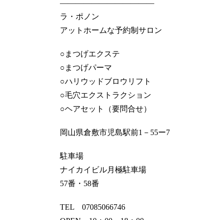
————————————
ラ・ポノン
アットホームな予約制サロン
○まつげエクステ
○まつげパーマ
○ハリウッドブロウリフト
○毛穴エクストラクション
○ヘアセット（要問合せ）
岡山県倉敷市児島駅前1－55ー7
駐車場
ナイカイビル月極駐車場
57番・58番
TEL 07085066746