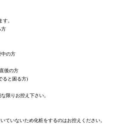
ます。
る方
療中の方
毛直後の方
でると困る方)
能な限りお控え下さい。
着いていないため化粧をするのはお控えください。