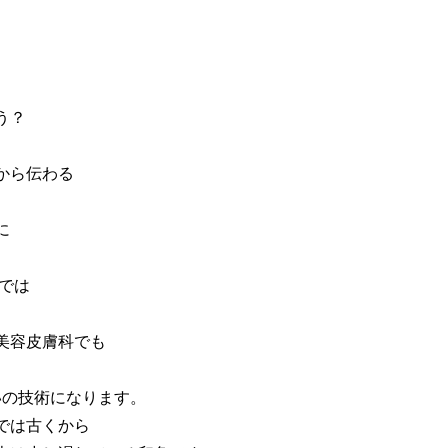
う？
から伝わる
に
。
会では
美容皮膚科でも
いの技術になります。
では古くから