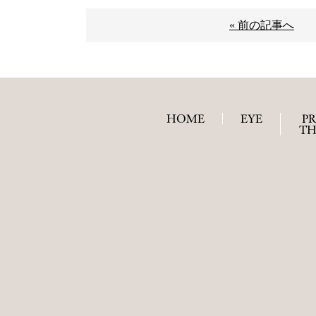
« 前の記事へ
HOME
EYE
P
TH