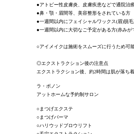
●アトピー性皮膚炎、皮膚疾患などで通院治
●鼻・顎・眉間等、美容整形をされている方
●一週間以内にフェイシャルワックス(眉)脱
●一週間以内に大切なご予定がある方(赤みが
○アイメイクは施術をスムーズに行うため可
◎エクストラクション後の注意点
エクストラクション後、約2時間は肌が落ち
ラ・ポノン
アットホームな予約制サロン
○まつげエクステ
○まつげパーマ
○ハリウッドブロウリフト
○毛穴エクストラクション