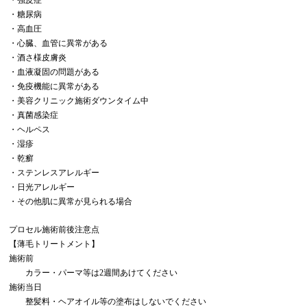
・糖尿病
・高血圧
・心臓、血管に異常がある
・酒さ様皮膚炎
・血液凝固の問題がある
・免疫機能に異常がある
・美容クリニック施術ダウンタイム中
・真菌感染症
・ヘルペス
・湿疹
・乾癬
・ステンレスアレルギー
・日光アレルギー
・その他肌に異常が見られる場合
プロセル施術前後注意点
【薄毛トリートメント】
施術前
カラー・パーマ等は2週間あけてください
施術当日
整髪料・ヘアオイル等の塗布はしないでください