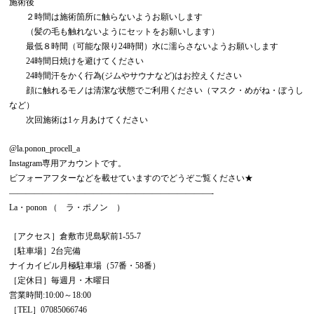
施術後
２時間は施術箇所に触らないようお願いします
（髪の毛も触れないようにセットをお願いします）
最低８時間（可能な限り24時間）水に濡らさないようお願いします
24時間日焼けを避けてください
24時間汗をかく行為(ジムやサウナなど)はお控えください
顔に触れるモノは清潔な状態でご利用ください（マスク・めがね・ぼうし
など）
次回施術は1ヶ月あけてください
@la.ponon_procell_a
Instagram専用アカウントです。
ビフォーアフターなどを載せていますのでどうぞご覧ください★
————————————————————————-
La・ponon （ ラ・ポノン ）
［アクセス］倉敷市児島駅前1-55-7
［駐車場］2台完備
ナイカイビル月極駐車場（57番・58番）
［定休日］毎週月・木曜日
営業時間:10:00～18:00
［TEL］07085066746