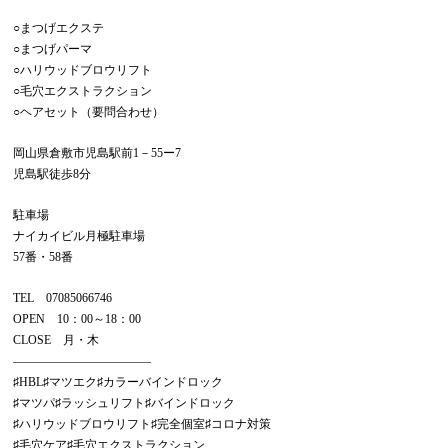
○まつげエクステ
○まつげパーマ
○ハリウッドブロウリフト
○毛穴エクストラクション
○ヘアセット（要問合わせ）
岡山県倉敷市児島駅前
1
－
55
ー
7
児島駅徒歩
8
分
駐車場
ナイカイビル月極駐車場
57
番・
58
番
TEL
07085066746
OPEN
10
：
00
～
18
：
00
CLOSE
月・木
———————————–
♯
HBL
♯マツエク♯カラーバインドロック
♯マツパ♯ラッシュリフト♯バインドロック
♯ハリウッドブロウリフト♯完全個室♯コロナ対策
♯毛穴ケア♯毛穴エクストラクション