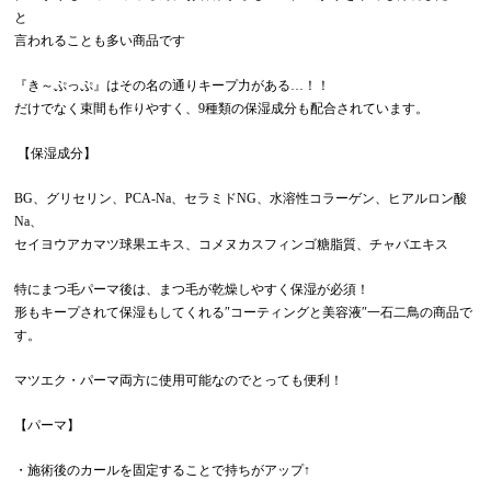
と
言われることも多い商品です
『き～ぷっぷ』はその名の通りキープ力がある…！！
だけでなく束間も作りやすく、9種類の保湿成分も配合されています。
【保湿成分】
BG、グリセリン、PCA-Na、セラミドNG、水溶性コラーゲン、ヒアルロン酸
Na、
セイヨウアカマツ球果エキス、コメヌカスフィンゴ糖脂質、チャバエキス
特にまつ毛パーマ後は、まつ毛が乾燥しやすく保湿が必須！
形もキープされて保湿もしてくれる″コーティングと美容液″一石二鳥の商品で
す。
マツエク・パーマ両方に使用可能なのでとっても便利！
【パーマ】
・施術後のカールを固定することで持ちがアップ↑