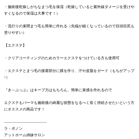
・施術後乾燥しがちなまつ毛を保湿（乾燥していると紫外線ダメージを受けや
すくなるので保湿は大事です！）
・流行りの束間まつ毛も簡単に作れる（先端が細くなっているので目頭目尻も
塗りやすい）
【エクステ】
・クリアコーティングのためカラーエクステをつけている方も使用可
・エクステとまつ毛の接着部分に膜を作り、汗や皮脂をガード（もちがアップ
↑）
『き～ぷっぷ』はキープ力はもちろん、簡単に束感を作れるので
エクステもパーマも施術後の綺麗な状態をなるべく長く持続させたいという方
にオススメの商品です！
———————————–
ラ・ポノン
アットホーム姉妹サロン