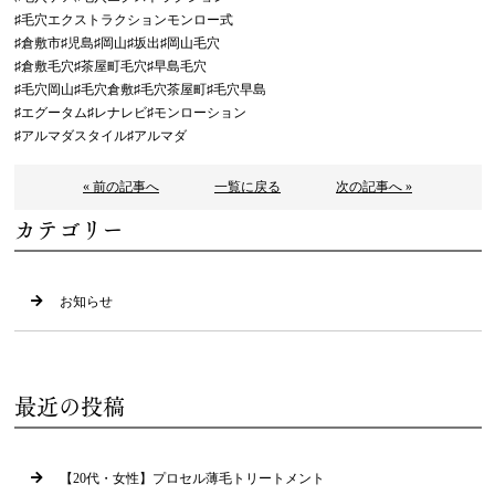
♯毛穴エクストラクションモンロー式
♯倉敷市♯児島♯岡山♯坂出♯岡山毛穴
♯倉敷毛穴♯茶屋町毛穴♯早島毛穴
♯毛穴岡山♯毛穴倉敷♯毛穴茶屋町♯毛穴早島
♯エグータム♯レナレビ♯モンローション
♯アルマダスタイル♯アルマダ
« 前の記事へ
一覧に戻る
次の記事へ »
カテゴリー
お知らせ
最近の投稿
【20代・女性】プロセル薄毛トリートメント