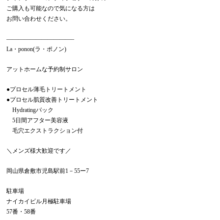
ご購入も可能なので気になる方は
お問い合わせください。
———————————–
La・ponon(ラ・ポノン)
アットホームな予約制サロン
●プロセル薄毛トリートメント
●プロセル肌質改善トリートメント
Hydratingパック
5日間アフター美容液
毛穴エクストラクション付
＼メンズ様大歓迎です／
岡山県倉敷市児島駅前1－55ー7
駐車場
ナイカイビル月極駐車場
57番・58番