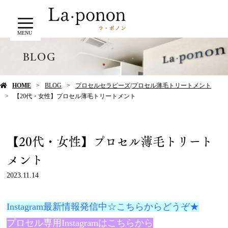
MENU
BLOG
HOME
BLOG
プロセルセラピーズ
/
プロセル薄毛トリートメント
【20代・女性】プロセル薄毛トリートメント
【20代・女性】プロセル薄毛トリート
メント
2023.11.14
Instagram最新情報発信中☆こちらからどうぞ★
プロセル専用Instagramはこちらから