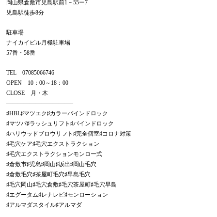
岡山県倉敷市児島駅前
1
－
55
ー
7
児島駅徒歩
8
分
駐車場
ナイカイビル月極駐車場
57
番・
58
番
TEL
07085066746
OPEN
10
：
00
～
18
：
00
CLOSE
月・木
———————————–
♯
HBL
♯マツエク♯カラーバインドロック
♯マツパ♯ラッシュリフト♯バインドロック
♯ハリウッドブロウリフト♯完全個室♯コロナ対策
♯毛穴ケア♯毛穴エクストラクション
♯毛穴エクストラクションモンロー式
♯倉敷市♯児島♯岡山♯坂出♯岡山毛穴
♯倉敷毛穴♯茶屋町毛穴♯早島毛穴
♯毛穴岡山♯毛穴倉敷♯毛穴茶屋町♯毛穴早島
♯エグータム♯レナレビ♯モンローション
♯アルマダスタイル♯アルマダ